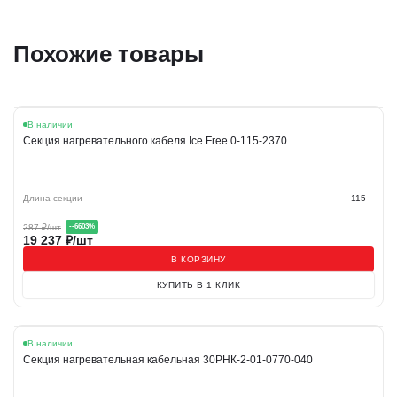
Похожие товары
Акция
В наличии
Секция нагревательного кабеля Ice Free 0-115-2370
Длина секции
115
287
₽/шт
-
-6603
%
19 237
₽/шт
В КОРЗИНУ
КУПИТЬ В 1 КЛИК
В наличии
Секция нагревательная кабельная 30РНК-2-01-0770-040