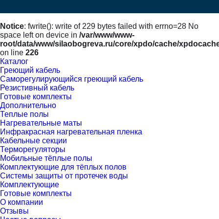
Notice
: fwrite(): write of 229 bytes failed with errno=28 No
space left on device in
/var/www/www-
root/data/www/silaobogreva.ru/core/xpdo/cache/xpdocach
on line
226
Каталог
Греющий кабель
Саморегулирующийся греющий кабель
Резистивный кабель
Готовые комплекты
Дополнительно
Теплые полы
Нагревательные маты
Инфракрасная нагревательная пленка
Кабельные секции
Терморегуляторы
Мобильные тёплые полы
Комплектующие для тёплых полов
Cистемы защиты от протечек воды
Комплектующие
Готовые комплекты
О компании
Отзывы