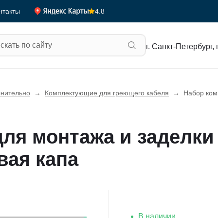
4.8
нтакты
г. Санкт-Петербург, 
нительно
→
Комплектующие для греющего кабеля
→
Набор ком
для монтажа и заделки
вая капа
В наличии