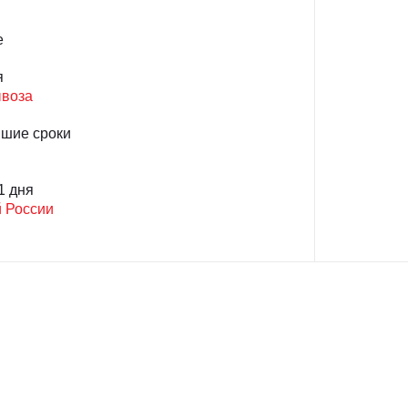
е
я
ывоза
йшие сроки
1 дня
й России