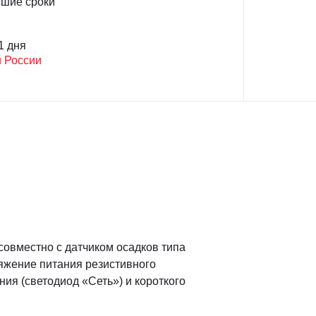
йшие сроки
1 дня
й России
совместно с датчиком осадков типа
яжение питания резистивного
ия (светодиод «Сеть») и короткого