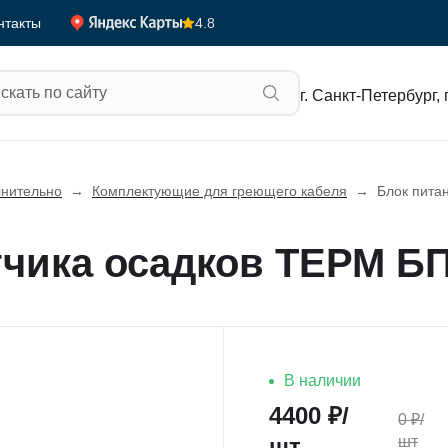
4.8
нтакты
г. Санкт-Петербург, 
нительно
→
Комплектующие для греющего кабеля
→
Блок пита
тчика осадков ТЕРМ Б
В наличии
4400
₽/
0
₽/
шт
шт