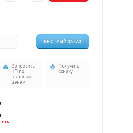
БЫСТРЫЙ ЗАКАЗ
Запросить
Получить
КП по
скидку
оптовым
ценам
е
я
ывоза