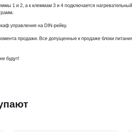
ммы 1 и 2, а к клеммам 3 и 4 подключается нагревательны
грамм.
каф управления на DIN-рейку.
 момента продажи. Все допущенные к продаже блоки питани
не будут!
упают