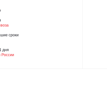
е
я
ывоза
йшие сроки
1 дня
й России