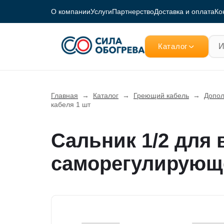
О компании
Услуги
Партнерство
Доставка и оплата
Ко
Каталог
Главная
→
Каталог
→
Греющий кабель
→
Допол
кабеля 1 шт
Сальник 1/2 для 
саморегулирующе