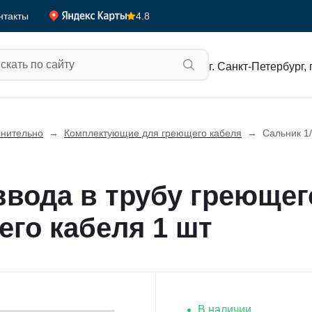
4.8
нтакты
г. Санкт-Петербург, 
нительно
→
Комплектующие для греющего кабеля
→
Сальник 1
ввода в трубу греющег
го кабеля 1 шт
В наличии