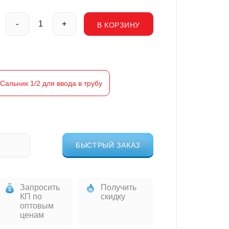
-
+
В КОРЗИНУ
Сальник 1/2 для ввода в трубу
БЫСТРЫЙ ЗАКАЗ
Запросить
Получить
КП по
скидку
оптовым
ценам