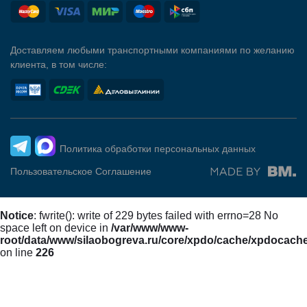
Доставляем любыми транспортными компаниями по желанию
клиента, в том числе:
Политика обработки персональных данных
Пользовательское Соглашение
Notice
: fwrite(): write of 229 bytes failed with errno=28 No
space left on device in
/var/www/www-
root/data/www/silaobogreva.ru/core/xpdo/cache/xpdocach
on line
226