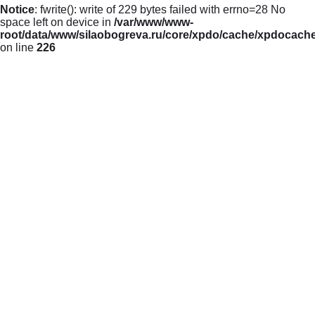
Notice
: fwrite(): write of 229 bytes failed with errno=28 No
space left on device in
/var/www/www-
root/data/www/silaobogreva.ru/core/xpdo/cache/xpdocach
on line
226