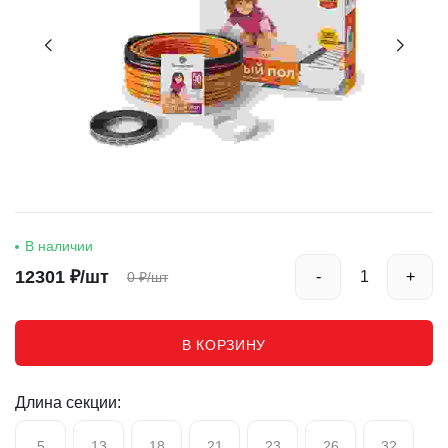
В наличии
12301
₽/шт
-
+
0
₽/шт
В КОРЗИНУ
Длина секции:
5
13
18
21
23
26
32