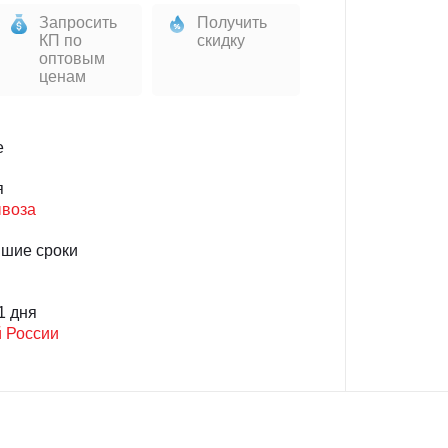
Запросить
Получить
КП по
скидку
оптовым
ценам
е
я
ывоза
йшие сроки
1 дня
й России