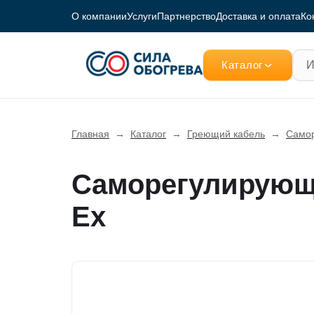
О компании
Услуги
Партнерство
Доставка и оплата
Ко
Каталог
Главная
→
Каталог
→
Греющий кабель
→
Самор
Саморегулирующи
Ex