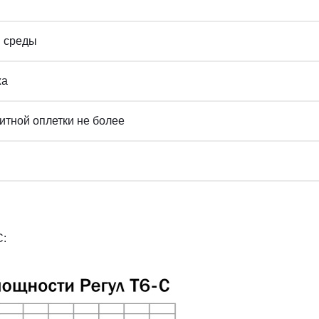
 среды
жа
тной оплетки не более
С: