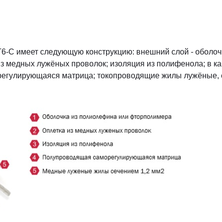
6-С имеет следующую конструкцию: внешний слой - оболоч
з медных лужёных проволок; изоляция из полифенола; в ка
егулирующаяся матрица; токопроводящие жилы лужёные, с