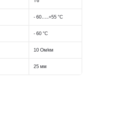
Т6
- 60…..+55 °С
- 60 °С
10 Ом/км
25 мм