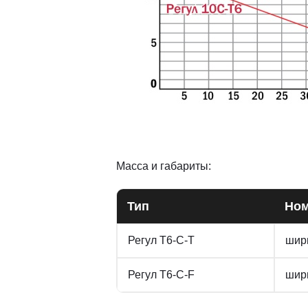
Масса и габариты:
Тип
Ном
Регул Т6-С-Т
шири
Регул Т6-С-F
шири