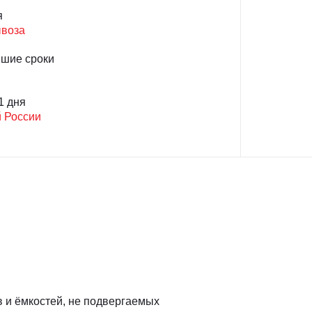
я
ывоза
йшие сроки
1 дня
й России
 и ёмкостей, не подвергаемых