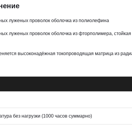
нение
едных луженых проволок оболочка из полиолефина
дных луженых проволок оболочка из фторполимера, стойкая
еняется высоконадёжная токопроводящая матрица из ради
тура без нагрузки (1000 часов суммарно)