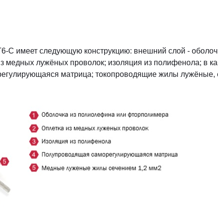
6-С имеет следующую конструкцию: внешний слой - оболоч
з медных лужёных проволок; изоляция из полифенола; в ка
егулирующаяся матрица; токопроводящие жилы лужёные, с