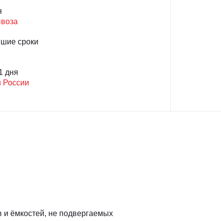
я
ывоза
йшие сроки
1 дня
й России
 и ёмкостей, не подвергаемых