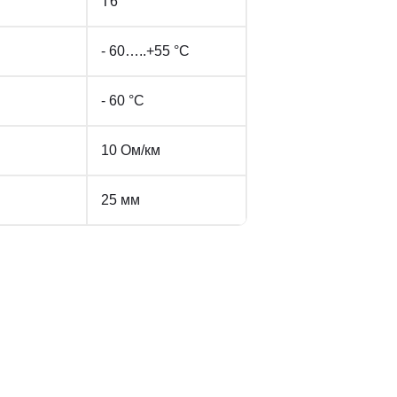
Т6
- 60…..+55 °С
- 60 °С
10 Ом/км
25 мм