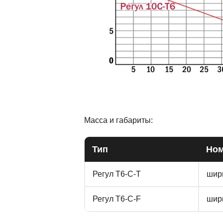
Масса и габариты:
Тип
Ном
Регул Т6-С-Т
шири
Регул Т6-С-F
шири