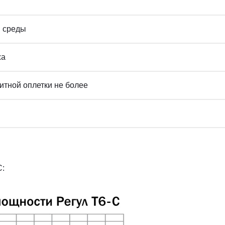
 среды
жа
тной оплетки не более
С: