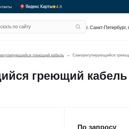
4.8
нтакты
г. Санкт-Петербург, 
егулирующийся греющий кабель
→
Саморегулирующийся греющи
йся греющий кабель 
По запросу