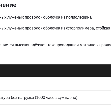
нение
едных луженых проволок оболочка из полиолефина
дных луженых проволок оболочка из фторполимера, стойкая
еняется высоконадёжная токопроводящая матрица из ради
тура без нагрузки (1000 часов суммарно)