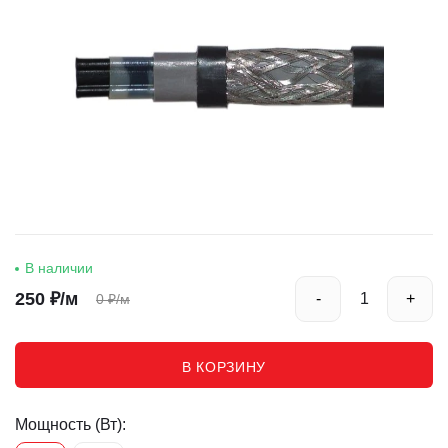
Комплектующие для тёплых полов
Реквизиты
В наличии
250
₽/м
-
+
0
₽/м
В КОРЗИНУ
Мощность (Вт):