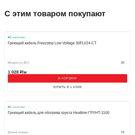
С этим товаром покупают
Хит
В наличии
Греющий кабель Freezstop Low Voltage 30FLV24-CT
Мощность (Вт)
30
1 028
₽/м
В КОРЗИНУ
КУПИТЬ В 1 КЛИК
В наличии
Греющий кабель для обогрева грунта Heatline-ГРУНТ-1100
Длина секции
70