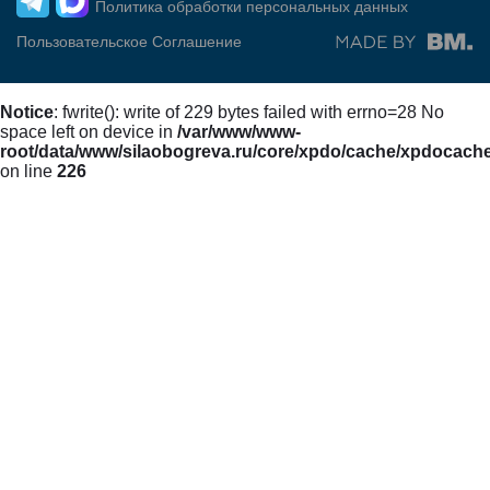
Политика обработки персональных данных
Пользовательское Соглашение
Notice
: fwrite(): write of 229 bytes failed with errno=28 No
space left on device in
/var/www/www-
root/data/www/silaobogreva.ru/core/xpdo/cache/xpdocach
on line
226