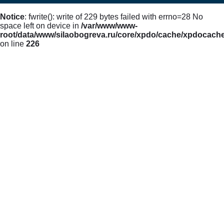
Notice
: fwrite(): write of 229 bytes failed with errno=28 No
space left on device in
/var/www/www-
root/data/www/silaobogreva.ru/core/xpdo/cache/xpdocach
on line
226