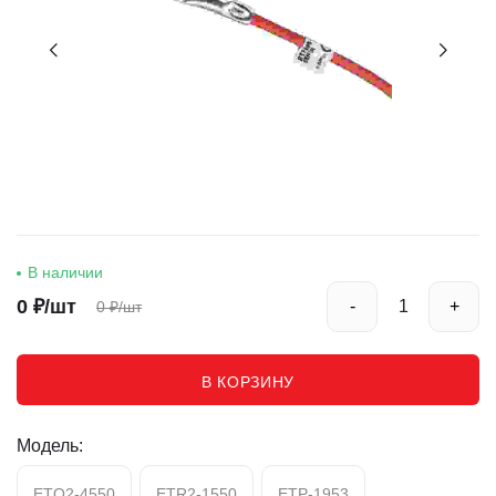
В наличии
0
₽/шт
-
+
0
₽/шт
В КОРЗИНУ
Модель:
ETO2-4550
ETR2-1550
ETP-1953