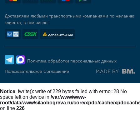
Доставляем любыми транспортными компаниями по желанию
клиента, в том числе:
Политика обработки персональных данных
Пользовательское Соглашение
Notice
: fwrite(): write of 229 bytes failed with errno=28 No
space left on device in
/var/www/www-
root/data/www/silaobogreva.ru/core/xpdo/cache/xpdocach
on line
226