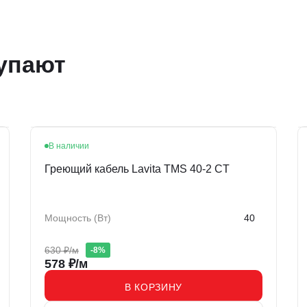
упают
В наличии
Хит
Акция
Греющий кабель Lavita TMS 40-2 CT
Мощность (Вт)
40
630
₽/м
-
8
%
578
₽/м
В КОРЗИНУ