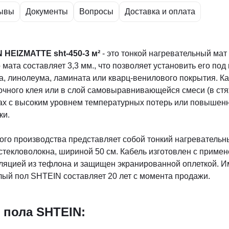
ывы
Документы
Вопросы
Доставка и оплата
 HEIZMATTE sht-450-3 м²
- это тонкой нагревательный мат
мата составляет 3,3 мм., что позволяет установить его по
а, линолеума, ламината или кварц-венилового покрытия. К
очного клея или в слой самовыравнивающейся смеси (в стяж
ах c высоким уровнем температурных потерь или повышенн
ки.
го производства представляет собой тонкий нагревательн
 стекловолокна, шириной 50 см. Кабель изготовлен с приме
ляцией из тефлона и защищен экранированной оплеткой. И
плый пол SHTEIN составляет 20 лет с момента продажи.
 пола SHTEIN: