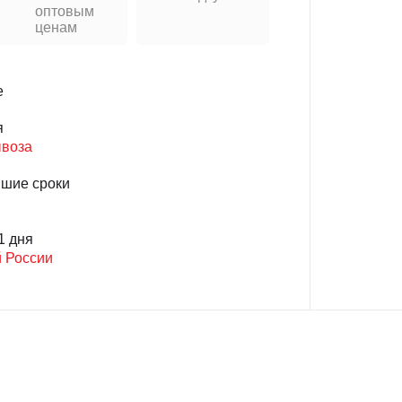
оптовым
ценам
е
я
ывоза
йшие сроки
1 дня
й России