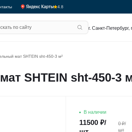
4.8
нтакты
г. Санкт-Петербург, 
ельный мат SHTEIN sht-450-3 м²
ат SHTEIN sht-450-3 м
В наличии
11500
₽/
0
₽/
шт
шт