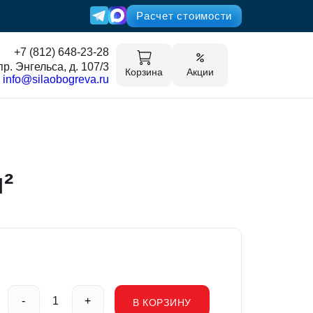
Расчет стоимости
+7 (812) 648-23-28
пр. Энгельса, д. 107/3
Корзина
Акции
info@silaobogreva.ru
²
-
+
В КОРЗИНУ