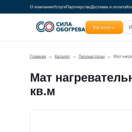
О компании
Услуги
Партнерство
Доставка и оплата
Ко
Каталог
Главная
→
Каталог
→
Теплые полы
→
Мат нагре
Мат нагревательн
кв.м