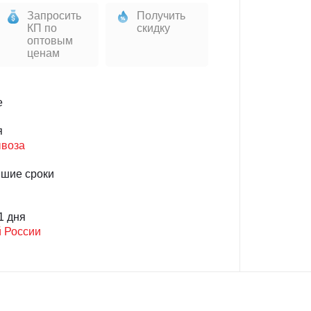
Запросить
Получить
КП по
скидку
оптовым
ценам
е
я
ывоза
йшие сроки
1 дня
й России