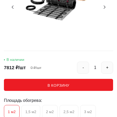
В наличии
7812
₽/шт
-
+
0
₽/шт
В КОРЗИНУ
Площадь обогрева:
1 м2
1,5 м2
2 м2
2,5 м2
3 м2