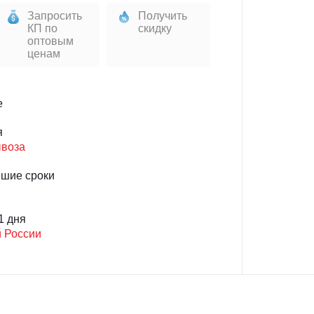
Запросить
Получить
КП по
скидку
оптовым
ценам
е
я
ывоза
йшие сроки
1 дня
й России