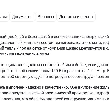
ывы
Документы
Вопросы
Доставка и оплата
ый, удобный и безопасный в использовании электрический
дставленный комплект состоит из нагревательного мата, го
й теплый пол на сетке от компании Eastec монтируется в с
использоваться теплые полы.
толщина клея должна составлять 6 мм и более, если для осн
гревательной секции равна 160 Вт в расчете на 1 кв. метр. 
ом в 50 см, его укладка не потребует особого труда, време
ель выполнен надежно и качественно. Обе внутренние жи
 характеризуется высокой электрической прочностью, гид
из алюминия, что обеспечивает всей конструкции минимал