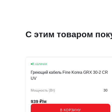
С этим товаром пок
В наличии
Хит
Греющий кабель Fine Korea GRX 30-2 CR
UV
Мощность (Вт)
30
939
₽/м
В КОРЗИНУ