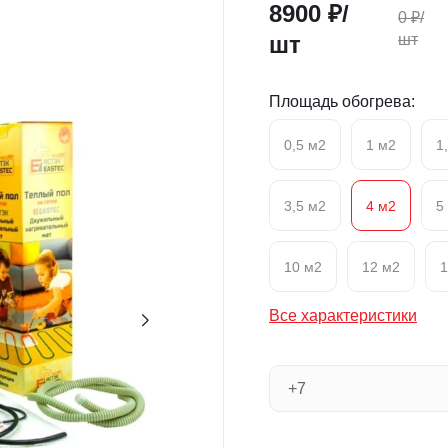
8900
₽/
0
₽/
шт
шт
Площадь обогрева:
0,5 м2
1 м2
1
3,5 м2
4 м2
5
10 м2
12 м2
1
Все характеристики