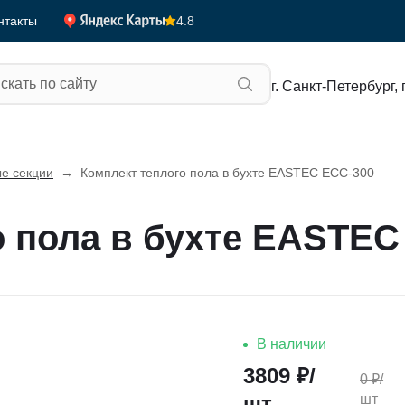
4.8
нтакты
г. Санкт-Петербург, 
е секции
→
Комплект теплого пола в бухте EASTEC ECC-300
о пола в бухте EASTEC
В наличии
3809
₽/
0
₽/
шт
шт