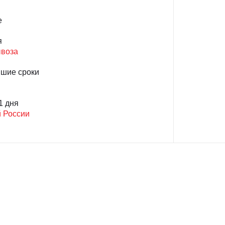
е
я
ывоза
йшие сроки
1 дня
й России