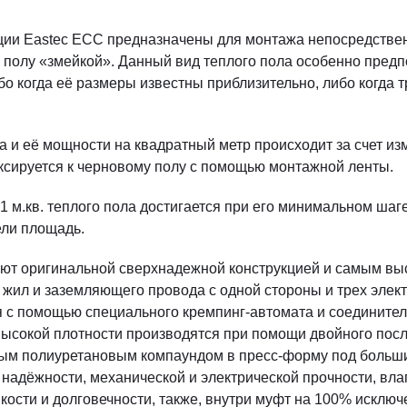
ии Eastec ЕСС предназначены для монтажа непосредственн
 полу «змейкой». Данный вид теплого пола особенно предп
бо когда её размеры известны приблизительно, либо когда 
 и её мощности на квадратный метр происходит за счет из
ксируется к черновому полу с помощью монтажной ленты.
1 м.кв. теплого пола достигается при его минимальном шаг
ели площадь.
ют оригинальной сверхнадежной конструкцией и самым выс
жил и заземляющего провода с одной стороны и трех элек
 с помощью специального кремпинг-автомата и соединитель
ысокой плотности производятся при помощи двойного посл
м полиуретановым компаундом в пресс-форму под больши
надёжности, механической и электрической прочности, вла
ости и долговечности, также, внутри муфт на 100% исклю