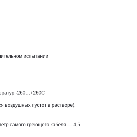
длительном испытании
ператур -260…+260С
я воздушных пустот в растворе),
етр самого греющего кабеля — 4,5