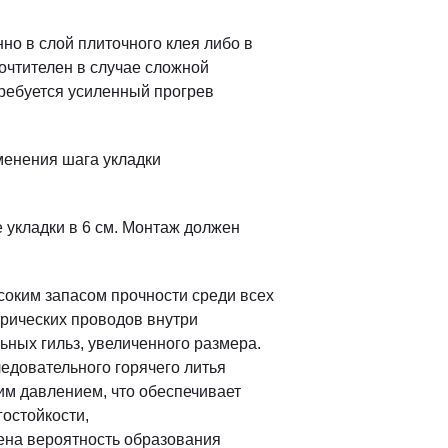
о в слой плиточного клея либо в
очтителен в случае сложной
требуется усиленный прогрев
менения шага укладки
е укладки в 6 см. Монтаж должен
оким запасом прочности среди всех
трических проводов внутри
ных гильз, увеличенного размера.
едовательного горячего литья
м давлением, что обеспечивает
гостойкости,
чена вероятность образования