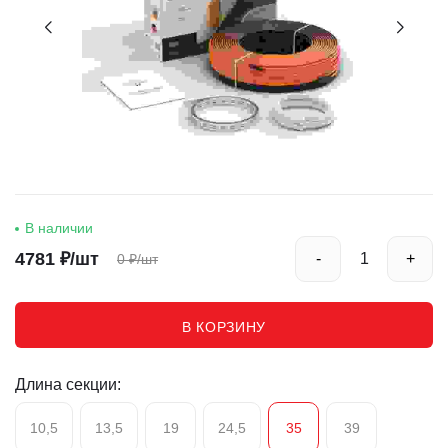
В наличии
4781
₽/шт
-
+
0
₽/шт
В КОРЗИНУ
Длина секции:
10,5
13,5
19
24,5
35
39