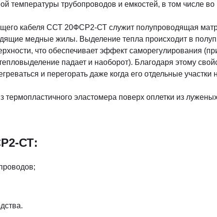
ой температуры трубопроводов и емкостей, в том числе во
щего кабеля ССТ 20ФСР2-СТ служит полупроводящая матри
одящие медные жилы. Выделение тепла происходит в полу
верхности, что обеспечивает эффект саморегулирования (
 тепловыделение падает и наоборот). Благодаря этому сво
греваться и перегорать даже когда его отдельные участки 
 из термопластичного эластомера поверх оплетки из лужен
Р2-СТ:
проводов;
дства.