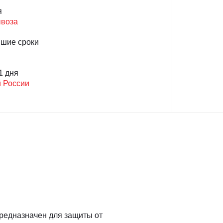
я
ывоза
йшие сроки
1 дня
й России
редназначен для защиты от