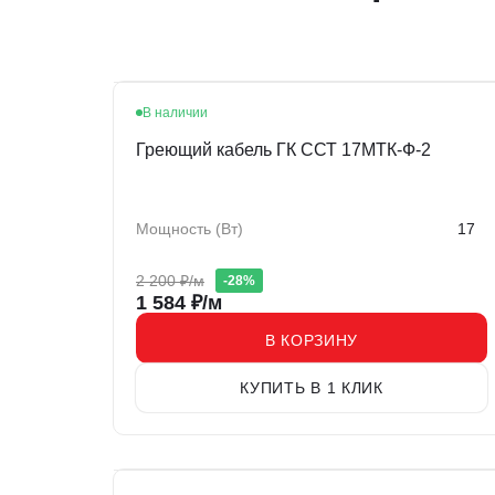
В наличии
Акция
Греющий кабель ГК ССТ 17МТК-Ф-2
Мощность (Вт)
17
2 200
₽/м
-
28
%
1 584
₽/м
В КОРЗИНУ
КУПИТЬ В 1 КЛИК