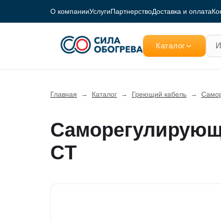
О компании
Услуги
Партнерство
Доставка и оплата
Ко
Каталог
Главная
→
Каталог
→
Греющий кабель
→
Самор
Саморегулирующ
СT