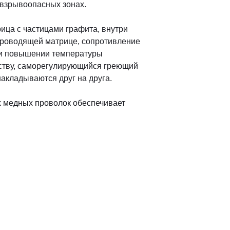
 взрывоопасных зонах.
ца с частицами графита, внутри
проводящей матрице, сопротивление
при повышении температуры
йству, саморегулирующийся греющий
накладываются друг на друга.
ых медных проволок обеспечивает