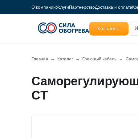
О компании
Услуги
Партнерство
Доставка и оплата
Ко
Каталог
Главная
→
Каталог
→
Греющий кабель
→
Самор
Саморегулирующ
СT