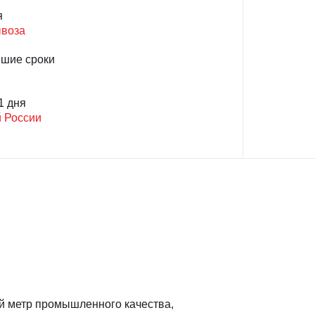
я
ывоза
йшие сроки
1 дня
й России
й метр промышленного качества,