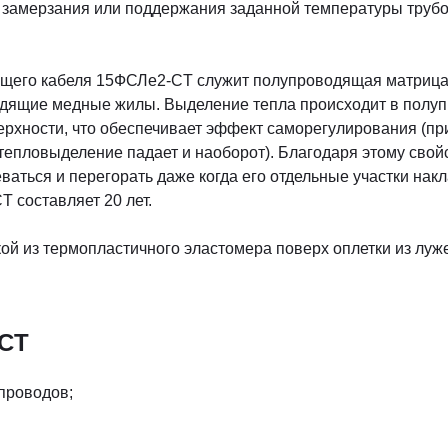
 замерзания или поддержания заданной температуры трубоп
щего кабеля 15ФСЛе2-СT служит полупроводящая матрица 
одящие медные жилы. Выделение тепла происходит в полу
верхности, что обеспечивает эффект саморегулирования (
 тепловыделение падает и наоборот). Благодаря этому сво
ваться и перегорать даже когда его отдельные участки накл
 составляет 20 лет.
кой из термопластичного эластомера поверх оплетки из лу
СT
проводов;