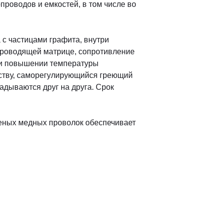
роводов и емкостей, в том числе во
с частицами графита, внутри
проводящей матрице, сопротивление
при повышении температуры
йству, саморегулирующийся греющий
адываются друг на друга. Срок
женых медных проволок обеспечивает