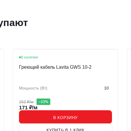
упают
В наличии
Акция
Греющий кабель Lavita GWS 10-2
Мощность (Вт)
10
152
₽/м
-
-13
%
171
₽/м
В КОРЗИНУ
КУПИТЬ В 1 КЛИК