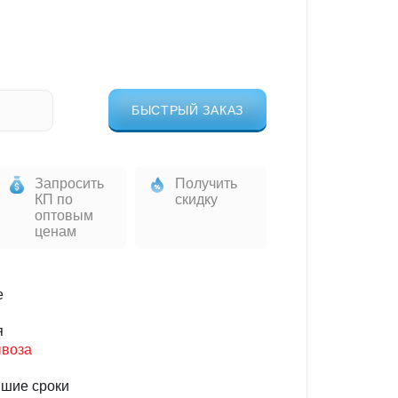
БЫСТРЫЙ ЗАКАЗ
Запросить
Получить
КП по
скидку
оптовым
ценам
е
я
ывоза
йшие сроки