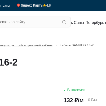
4.8
нтакты
г. Санкт-Петербург, 
егулирующийся греющий кабель
→
Кабель SAMREG 16-2
16-2
В наличии
132
₽/м
0
₽/м