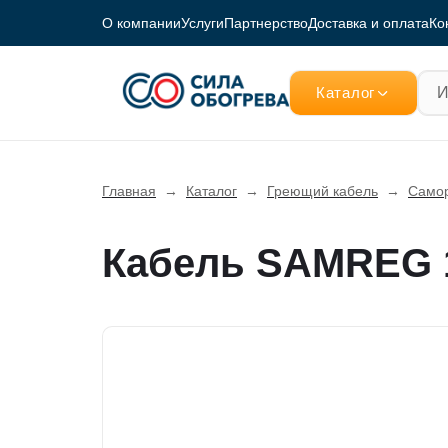
О компании
Услуги
Партнерство
Доставка и оплата
Ко
Каталог
Главная
→
Каталог
→
Греющий кабель
→
Самор
Кабель SAMREG 