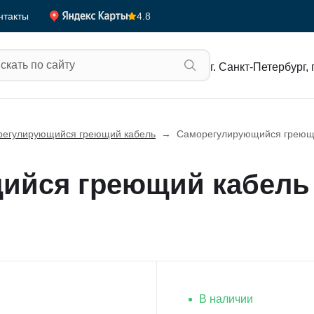
4.8
нтакты
г. Санкт-Петербург, 
егулирующийся греющий кабель
→
Cаморегулирующийся греющи
йся греющий кабель F
В наличии