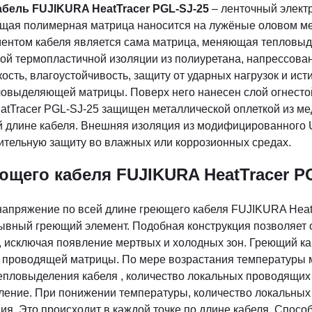
ель FUJIKURA HeatTracer PGL-SJ-25
– ленточный электр
щая полимерная матрица наносится на лужёные оловом м
ентом кабеля является сама матрица, меняющая тепловыд
ой термопластичной изоляции из полиуретана, напрессов
сть, влагоустойчивость, защиту от ударных нагрузок и исти
ловыделяющей матрицы. Поверх него нанесен слой огнесто
tTracer PGL-SJ-25 защищен металлической оплеткой из м
 длине кабеля. Внешняя изоляция из модифицированного 
тельную защиту во влажных или коррозионных средах.
щего кабеля FUJIKURA HeatTracer P
апряжение по всей длине греющего кабеля FUJIKURA Heat
ывный греющий элемент. Подобная конструкция позволяет 
, исключая появление мертвых и холодных зон. Греющий ка
 проводящей матрицы. По мере возрастания температуры м
пловыделения кабеля , количество локальных проводящих 
ение. При понижении температуры, количество локальных
я. Это происходит в каждой точке по длине кабеля. Спосо