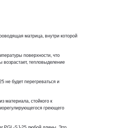
роводящая матрица, внутри которой
мпературы поверхности, что
 возрастает, тепловыделение
5 не будет перегреваться и
з материала, стойкого к
аморегулирующегося греющего
er PGL-SJ-25 любой длины. Это