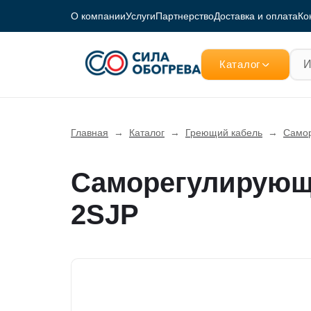
О компании
Услуги
Партнерство
Доставка и оплата
Ко
Каталог
Главная
→
Каталог
→
Греющий кабель
→
Самор
Cаморегулирующи
2SJP