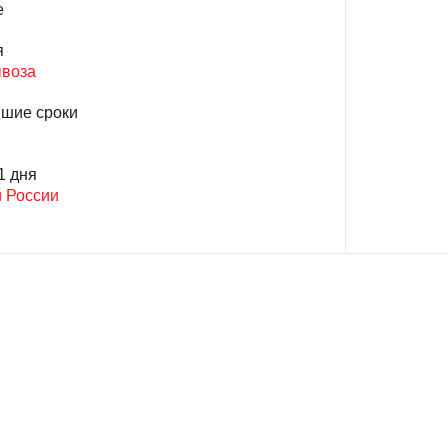
е
я
ывоза
йшие сроки
1 дня
й России