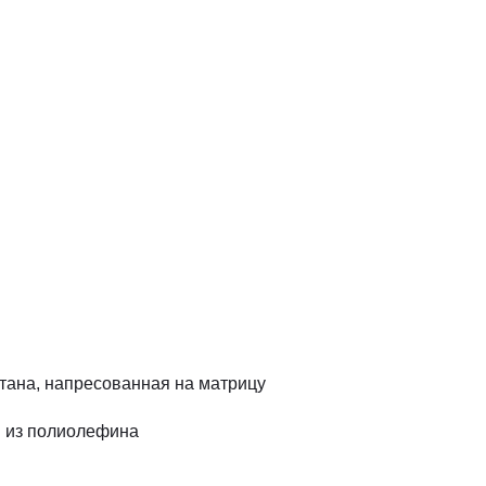
тана, напресованная на матрицу
я из полиолефина