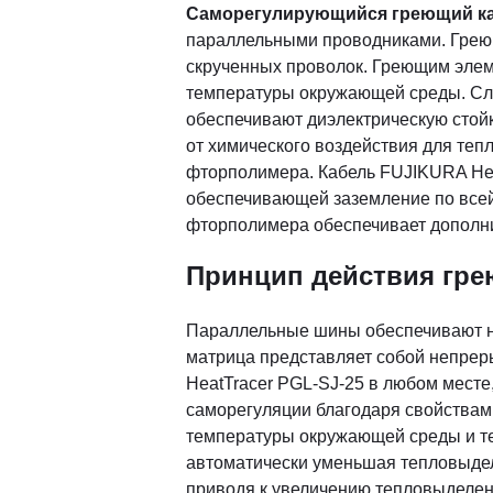
Саморегулирующийся греющий каб
параллельными проводниками. Грею
скрученных проволок. Греющим элем
температуры окружающей среды. Сл
обеспечивают диэлектрическую стойко
от химического воздействия для теп
фторполимера. Кабель FUJIKURA Hea
обеспечивающей заземление по всей
фторполимера обеспечивает дополни
Принцип действия грею
Параллельные шины обеспечивают н
матрица представляет собой непрер
HeatTracer PGL-SJ-25 в любом месте
саморегуляции благодаря свойствам
температуры окружающей среды и те
автоматически уменьшая тепловыдел
приводя к увеличению тепловыделени