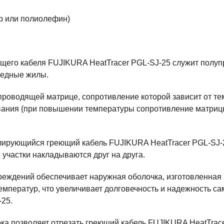
р или полиолефин)
его кабеля FUJIKURA HeatTracer PGL-SJ-25 служит полуп
медные жилы.
проводящей матрице, сопротивление которой зависит от те
ания (при повышении температуры сопротивление матрицы
лирующийся греющий кабель FUJIKURA HeatTracer PGL-SJ-2
 участки накладываются друг на друга.
реждений обеспечивает наружная оболочка, изготовленная и
мператур, что увеличивает долговечность и надежность с
-25.
ка позволяет отрезать греющий кабель FUJIKURA HeatTrac