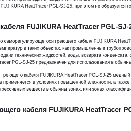
FUJIKURA HeatTracer PGL-SJ-25, при этом не образуется го
кабеля FUJIKURA HeatTracer PGL-SJ-
 cаморегулирующегося греющего кабеля FUJIKURA HeatTra
емператур в таких объектах, как промышленные трубопрово
дачи технических жидкостей, воды, возврата конденсата,
racer PGL-SJ-25 предназначен для использования в обычн
 греющего кабеля FUJIKURA HeatTracer PGL-SJ-25 медный 
 применяется в условиях повышенной влажности, а также 
агрессивных веществ в обычны зонах, или зонах классифиц
щего кабеля FUJIKURA HeatTracer P