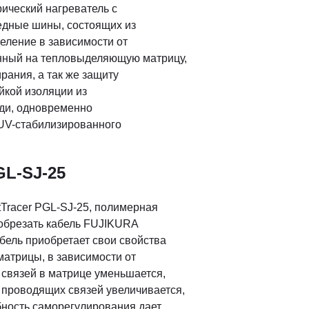
ический нагреватель с
едные шины, состоящих из
еление в зависимости от
анный на тепловыделяющую матрицу,
рания, а так же защиту
йкой изоляции из
еди, одновременно
UV-стабилизированного
GL-SJ-25
Tracer PGL-SJ-25, полимерная
обрезать кабель FUJIKURA
бель приобретает свои свойства
атрицы, в зависимости от
связей в матрице уменьшается,
 проводящих связей увеличивается,
бность саморегулирования дает