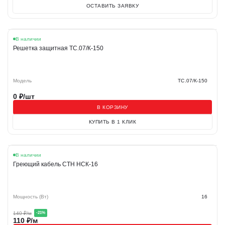
ОСТАВИТЬ ЗАЯВКУ
В наличии
Решетка защитная ТС.07/К-150
Модель
ТС.07/К-150
0
₽/шт
В КОРЗИНУ
КУПИТЬ В 1 КЛИК
Акция
В наличии
Греющий кабель СТН НСК-16
Мощность (Вт)
16
140
₽/м
-
21
%
110
₽/м