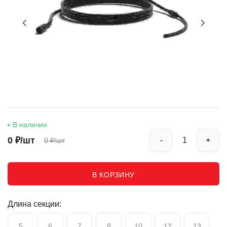
В наличии
0
₽/шт
-
+
0
₽/шт
В КОРЗИНУ
Длина секции:
5
6
7
8
10
12
13