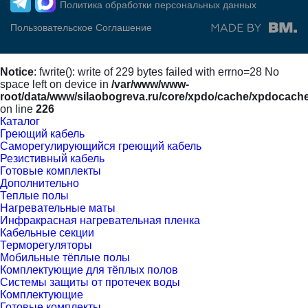
Политика обработки персональных данных
Пользовательское Соглашение
Notice
: fwrite(): write of 229 bytes failed with errno=28 No
space left on device in
/var/www/www-
root/data/www/silaobogreva.ru/core/xpdo/cache/xpdocach
on line
226
Каталог
Греющий кабель
Саморегулирующийся греющий кабель
Резистивный кабель
Готовые комплекты
Дополнительно
Теплые полы
Нагревательные маты
Инфракрасная нагревательная пленка
Кабельные секции
Терморегуляторы
Мобильные тёплые полы
Комплектующие для тёплых полов
Cистемы защиты от протечек воды
Комплектующие
Готовые комплекты