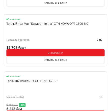
КУПИТЬ В 1 КЛИК
В наличии
Теплый пол Мат "Квадрат тепла" СТН КОМФОРТ-1600-8,0
Площадь обогрева
8 м2
15 708
₽/шт
В КОРЗИНУ
КУПИТЬ В 1 КЛИК
Акция
В наличии
Греющий кабель ГК ССТ 15ВТХ2-ВР
Мощность (Вт)
15
5 958
₽/м
-
12
%
5 243
₽/м