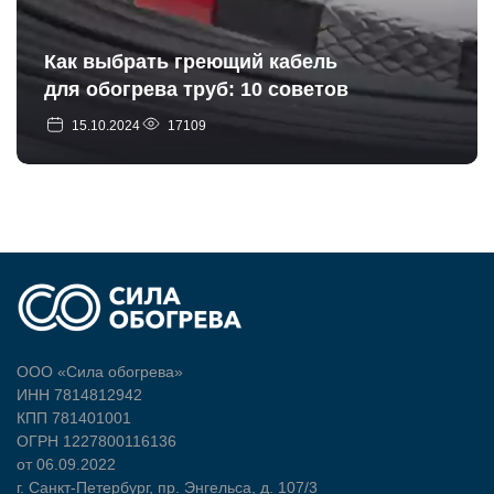
Как выбрать греющий кабель
для обогрева труб: 10 советов
15.10.2024
17109
ООО «Сила обогрева»
ИНН 7814812942
КПП 781401001
ОГРН 1227800116136
от 06.09.2022
г. Санкт-Петербург, пр. Энгельса, д. 107/3