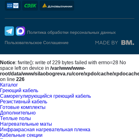
Политика обработки персональных данных
Пользовательское Соглашение
Notice
: fwrite(): write of 229 bytes failed with errno=28 No
space left on device in
/var/www/www-
root/data/www/silaobogreva.ru/core/xpdo/cache/xpdocach
on line
226
Каталог
Греющий кабель
Саморегулирующийся греющий кабель
Резистивный кабель
Готовые комплекты
Дополнительно
Теплые полы
Нагревательные маты
Инфракрасная нагревательная пленка
Кабельные секции