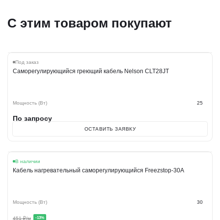
С этим товаром покупают
Под заказ
Саморегулирующийся греющий кабель Nelson CLT28JT
Мощность (Вт)
25
По запросу
ОСТАВИТЬ ЗАЯВКУ
Акция
В наличии
Кабель нагревательный саморегулирующийся Freezstop-30A
Мощность (Вт)
30
451
₽/м
-
13
%