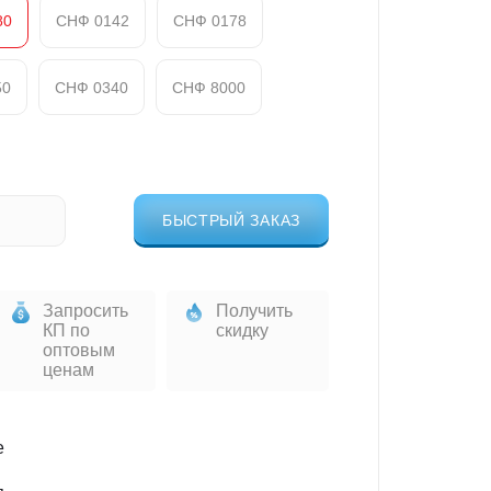
80
СНФ 0142
СНФ 0178
50
СНФ 0340
СНФ 8000
БЫСТРЫЙ ЗАКАЗ
Запросить
Получить
КП по
скидку
оптовым
ценам
е