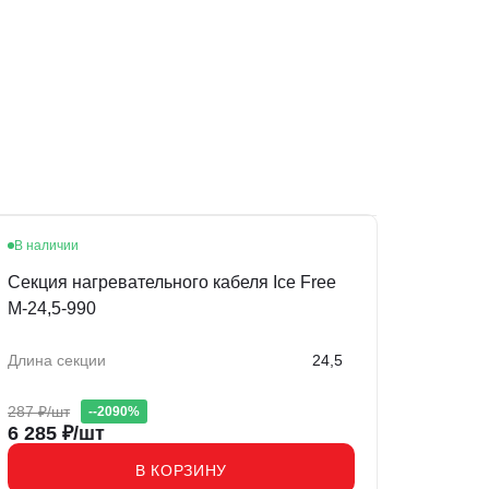
В наличии
Акция
Секция нагревательного кабеля Ice Free
M-24,5-990
Длина секции
24,5
287
₽/шт
-
-2090
%
6 285
₽/шт
В КОРЗИНУ