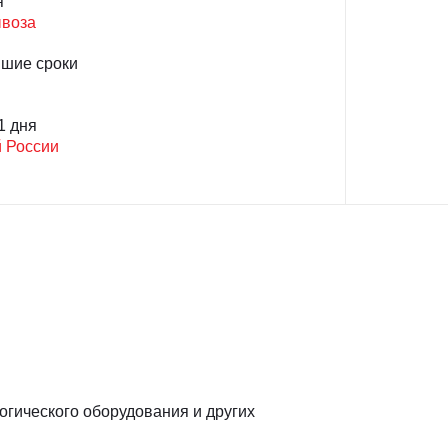
я
ывоза
йшие сроки
1 дня
й России
гического оборудования и других