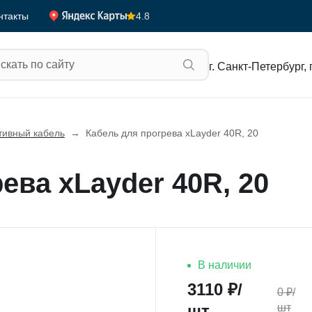
4.8
нтакты
г. Санкт-Петербург, 
тивный кабель
→
Кабель для прогрева xLayder 40R, 20
ева xLayder 40R, 20
В наличии
3110
₽/
0
₽/
шт
шт