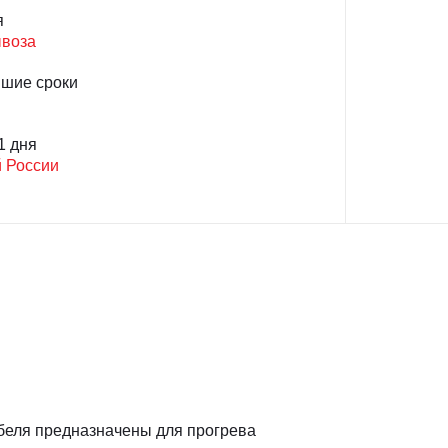
я
ывоза
йшие сроки
1 дня
й России
абеля предназначены для прогрева