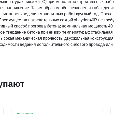
температурах ниже +5 °С) при монолитно-строительных работ
тся напряжение. Таким образом обеспечивается соблюдени
возможность ведения монолитных работ круглый год. После
. Преимущества нагревательных секций xLayder 40R не тре
ивный способ прогрева бетона; номинальная мощность 40 
ное твердение бетона при низких температурах; стабильна
высокая механическая прочность; двухжильная конструкция
обходимости ведения дополнительного силового провода или
упают