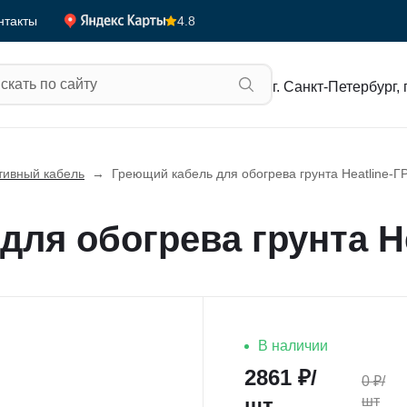
4.8
нтакты
г. Санкт-Петербург, 
тивный кабель
→
Греющий кабель для обогрева грунта Heatline-
ля обогрева грунта He
В наличии
2861
₽/
0
₽/
шт
шт