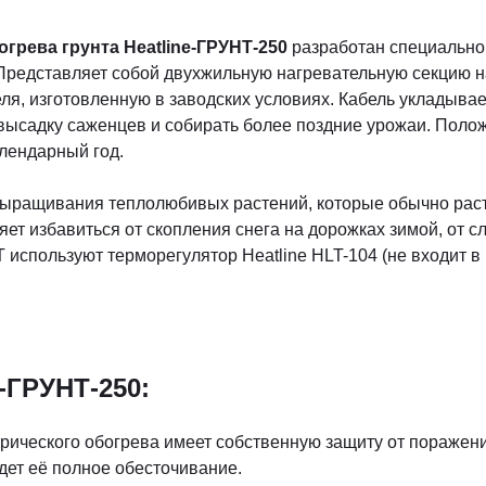
грева грунта Heatline-ГРУНТ-250
разработан специально 
. Представляет собой двухжильную нагревательную секцию 
еля, изготовленную в заводских условиях. Кабель укладыва
высадку саженцев и собирать более поздние урожаи. Поло
лендарный год.
ыращивания теплолюбивых растений, которые обычно растут
ет избавиться от скопления снега на дорожках зимой, от сл
 используют терморегулятор Heatline HLT-104 (не входит в
-ГРУНТ-250:
рического обогрева имеет собственную защиту от поражен
ет её полное обесточивание.