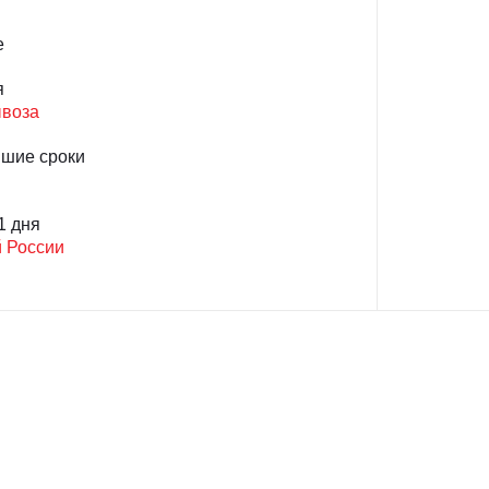
е
я
ывоза
йшие сроки
1 дня
й России