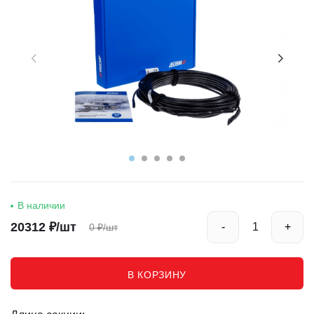
Комплектующие для тёплых полов
Реквизиты
В наличии
20312
₽/шт
-
+
0
₽/шт
В КОРЗИНУ