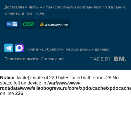
Доставляем любыми транспортными компаниями по желанию
клиента, в том числе:
Политика обработки персональных данных
Пользовательское Соглашение
Notice
: fwrite(): write of 229 bytes failed with errno=28 No
space left on device in
/var/www/www-
root/data/www/silaobogreva.ru/core/xpdo/cache/xpdocach
on line
226