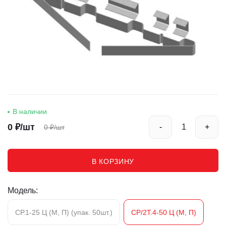
Комплектующие для тёплых полов
Реквизиты
В наличии
0
₽/шт
-
+
0
₽/шт
В КОРЗИНУ
Модель:
СР.1-25 Ц (М, П) (упак. 50шт.)
СР/2Т.4-50 Ц (М, П)