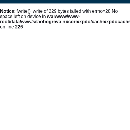
Notice
: fwrite(): write of 229 bytes failed with errno=28 No
space left on device in
/var/www/www-
root/data/www/silaobogreva.ru/core/xpdo/cache/xpdocach
on line
226