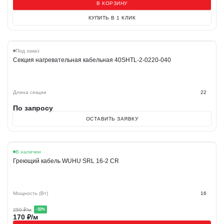
В КОРЗИНУ
КУПИТЬ В 1 КЛИК
Под заказ
Секция нагревательная кабельная 40SHTL-2-0220-040
Длина секции
22
По запросу
ОСТАВИТЬ ЗАЯВКУ
Акция
В наличии
Греющий кабель WUHU SRL 16-2 CR
Мощность (Вт)
16
250
₽/м
-
32
%
170
₽/м