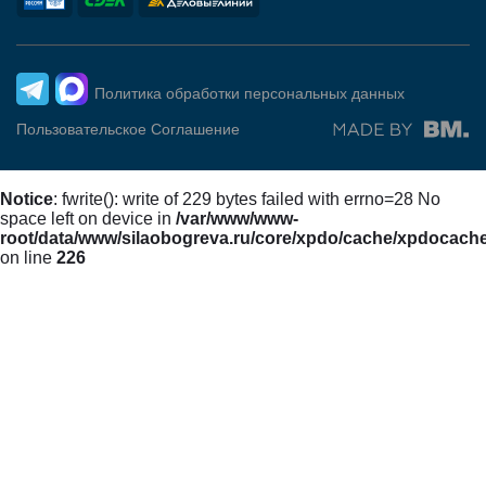
Политика обработки персональных данных
Пользовательское Соглашение
Notice
: fwrite(): write of 229 bytes failed with errno=28 No
space left on device in
/var/www/www-
root/data/www/silaobogreva.ru/core/xpdo/cache/xpdocach
on line
226