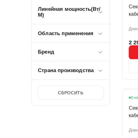
Сек
Линейная мощность(Вт/
каб
М)
010
Длин
Область применения
2 2
Бренд
Страна производства
СБРОСИТЬ
В н
Сек
каб
020
Длин