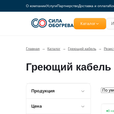
О компании
Услуги
Партнерство
Доставка и оплата
Ко
Каталог
Главная
→
Каталог
→
Греющий кабель
→
Резис
Греющий кабель 
Продукция
Цена
В н