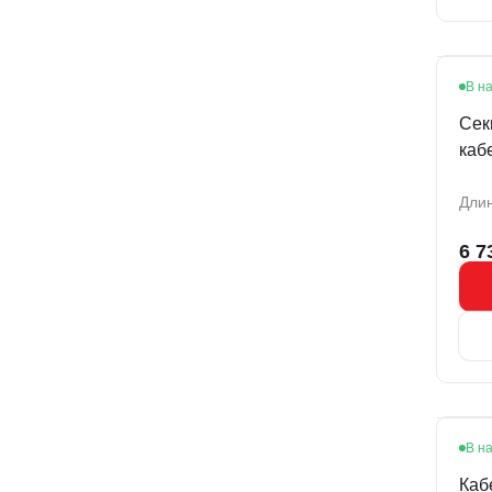
В н
Сек
каб
053
Длин
6 7
В н
Каб