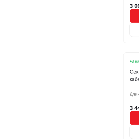
3 0
В н
Сек
каб
Длин
3 4