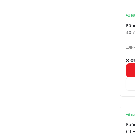
В н
Каб
40R
Длин
8 0
В н
Х
Каб
СТН