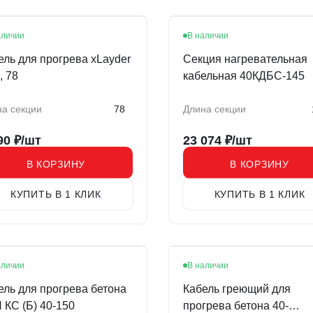
аличии
В наличии
ель для прогрева xLayder
Секция нагревательная
, 78
кабельная 40КДБС-145
а секции
78
Длина секции
90
₽/шт
23 074
₽/шт
В КОРЗИНУ
В КОРЗИНУ
КУПИТЬ В 1 КЛИК
КУПИТЬ В 1 КЛИК
аличии
В наличии
ит
ель для прогрева бетона
Кабель греющий для
 КС (Б) 40-150
прогрева бетона 40-