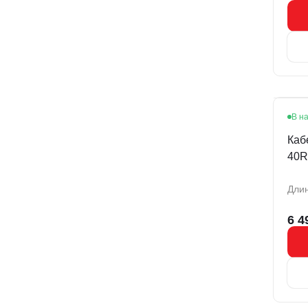
В н
Каб
40R
Длин
6 4