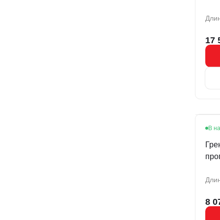
Длин
17 
В н
Гре
про
мет
Длин
8 0