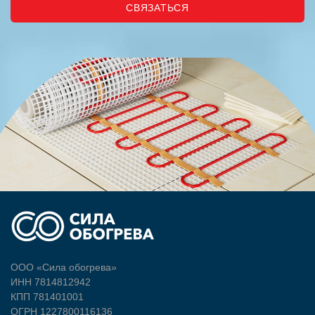
СВЯЗАТЬСЯ
ООО «Сила обогрева»
ИНН 7814812942
КПП 781401001
ОГРН 1227800116136