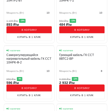
10НТР2-BT
10НРК-Т-2
Мощность (Вт)
10
Мощность (Вт)
10
1 109
₽/м
554
₽/м
-
19
%
-
13
%
893
₽/м
484
₽/м
В КОРЗИНУ
В КОРЗИНУ
КУПИТЬ В 1 КЛИК
КУПИТЬ В 1 КЛИК
Акция
Акция
В наличии
В наличии
Саморегулирующийся
Греющий кабель ГК ССТ
нагревательный кабель ГК ССТ
8ВТС2-ВР
10НРК-Ф-2
Мощность (Вт)
10
Мощность (Вт)
8
656
₽/м
3 338
₽/м
-
9
%
-
12
%
596
₽/м
2 932
₽/м
В КОРЗИНУ
В КОРЗИНУ
КУПИТЬ В 1 КЛИК
КУПИТЬ В 1 КЛИК
Акция
Акция
В наличии
В наличии