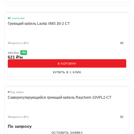
Акция
В наличии
Греющий кабель Lavita VMS 30-2 CT
Мощность (Вт)
30
685
₽/м
-
9
%
621
₽/м
В КОРЗИНУ
КУПИТЬ В 1 КЛИК
Под заказ
Саморегулирующийся греющий кабель Raychem 10VPL2-CT
Мощность (Вт)
32
По запросу
ОСТАВИТЬ ЗАЯВКУ