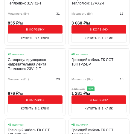
Теплолюкс 31VR2-T
Теплолюкс 17VX2-F
Мощность (Вт)
31
Мощность (Вт)
17
835
₽/м
3 660
₽/м
В КОРЗИНУ
В КОРЗИНУ
КУПИТЬ В 1 КЛИК
КУПИТЬ В 1 КЛИК
Хит
Акция
В наличии
В наличии
Саморегулирующаяся
Греющий кабель ГК ССТ
нагревательная лента
10НТР2-BP
Теплолюкс 23VL2-T
Мощность (Вт)
23
Мощность (Вт)
10
1 660
₽/м
-
23
%
676
₽/м
1 281
₽/м
В КОРЗИНУ
В КОРЗИНУ
КУПИТЬ В 1 КЛИК
КУПИТЬ В 1 КЛИК
Хит
Акция
Хит
Акция
В наличии
В наличии
Греющий кабель ГК ССТ
Греющий кабель ГК ССТ