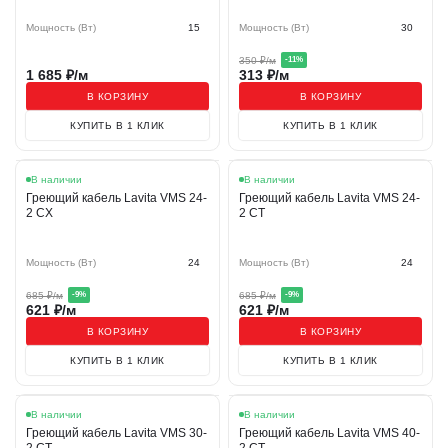
Комплектующие для тёплых полов
Реквизиты
Мощность (Вт)
15
Мощность (Вт)
30
350
₽/м
-
11
%
1 685
₽/м
313
₽/м
В КОРЗИНУ
В КОРЗИНУ
КУПИТЬ В 1 КЛИК
КУПИТЬ В 1 КЛИК
Акция
Акция
В наличии
В наличии
Греющий кабель Lavita VMS 24-
Греющий кабель Lavita VMS 24-
2 CX
2 CT
Мощность (Вт)
24
Мощность (Вт)
24
685
₽/м
685
₽/м
-
9
%
-
9
%
621
₽/м
621
₽/м
В КОРЗИНУ
В КОРЗИНУ
КУПИТЬ В 1 КЛИК
КУПИТЬ В 1 КЛИК
Акция
Акция
В наличии
В наличии
Греющий кабель Lavita VMS 30-
Греющий кабель Lavita VMS 40-