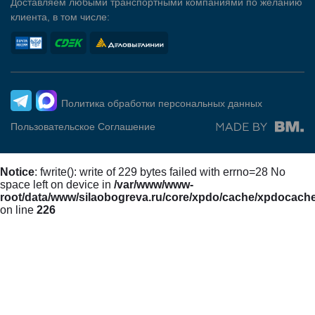
Доставляем любыми транспортными компаниями по желанию
клиента, в том числе:
Политика обработки персональных данных
Пользовательское Соглашение
Notice
: fwrite(): write of 229 bytes failed with errno=28 No
space left on device in
/var/www/www-
root/data/www/silaobogreva.ru/core/xpdo/cache/xpdocach
on line
226