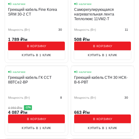
В наличии
В наличии
Греющий кабель Fine Korea
Саморегулирующаяся
SRM 30-2 CT
нагревательная лента
Теплолюкс 11VM2-T
Мощность (Вт)
30
Мощность (Вт)
11
1 789
₽/м
508
₽/м
В КОРЗИНУ
В КОРЗИНУ
КУПИТЬ В 1 КЛИК
КУПИТЬ В 1 КЛИК
Акция
В наличии
В наличии
Греющий кабель ГК ССТ
Греющий кабель СТН 30 НСК-
8ВТСе2-ВР
В-6-РВТ
Мощность (Вт)
8
Мощность (Вт)
30
4 950
₽/м
-
17
%
4 087
₽/м
663
₽/м
В КОРЗИНУ
В КОРЗИНУ
КУПИТЬ В 1 КЛИК
КУПИТЬ В 1 КЛИК