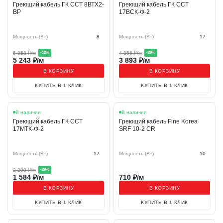
Греющий кабель ГК ССТ 8ВТХ2-
Греющий кабель ГК ССТ
ВР
17ВСК-Ф-2
Мощность (Вт)
8
Мощность (Вт)
17
5 958
₽/м
4 856
₽/м
-
12
%
-
20
%
5 243
₽/м
3 893
₽/м
В КОРЗИНУ
В КОРЗИНУ
КУПИТЬ В 1 КЛИК
КУПИТЬ В 1 КЛИК
Акция
В наличии
В наличии
Греющий кабель ГК ССТ
Греющий кабель Fine Korea
17МТК-Ф-2
SRF 10-2 CR
Мощность (Вт)
17
Мощность (Вт)
10
2 200
₽/м
-
28
%
1 584
₽/м
710
₽/м
В КОРЗИНУ
В КОРЗИНУ
КУПИТЬ В 1 КЛИК
КУПИТЬ В 1 КЛИК