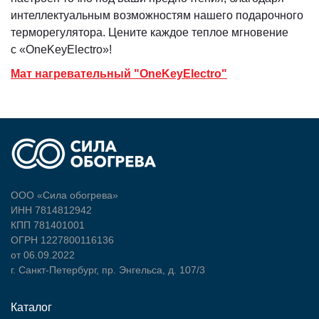
интеллектуальным возможностям нашего подарочного
терморегулятора. Цените каждое теплое мгновение
с «OneKeyElectro»!
Мат нагревательный "OneKeyElectro"
ООО «Сила обогрева»
ИНН 7814812942
КПП 781401001
ОГРН 1227800116136
от 06.09.2022
г. Санкт-Петербург, пр. Энгельса, д. 107/3
Каталог