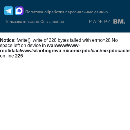
Политика обработки персональных данных
Пользовательское Соглашение
Notice
: fwrite(): write of 228 bytes failed with errno=28 No
space left on device in
/var/www/www-
root/data/www/silaobogreva.ru/core/xpdo/cache/xpdocach
on line
226